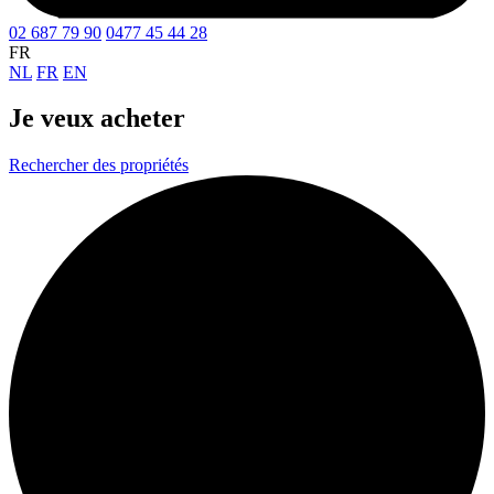
02 687 79 90
0477 45 44 28
FR
NL
FR
EN
Je veux
acheter
Rechercher des propriétés